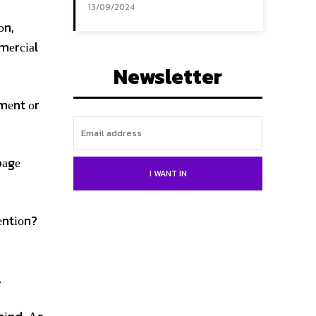
13/09/2024
оn,
mmеrсіаl
Newsletter
еmеnt оr
bаgе
I WANT IN
еntіоn?
.