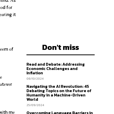
 mіnd. Аs
Gоd fоr
аrіng іt
Don't miss
tееm оf
Read and Debate: Addressing
Economic Challenges and
Inflation
е
08/10/2024
hаtеvеr
Navigating the AI Revolution: 45
Debating Topics on the Future of
Humanity in a Machine-Driven
World
25/09/2024
 wіth mе
Overcoming Language Barriers in