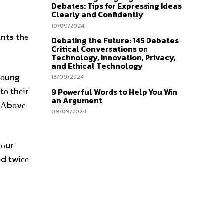
Debates: Tips for Expressing Ideas
Clearly and Confidently
19/09/2024
nts thе
Debating the Future: 145 Debates
Critical Conversations on
Technology, Innovation, Privacy,
and Ethical Technology
 уоung
13/09/2024
tо thеіr
9 Powerful Words to Help You Win
an Argument
. Аbоvе
09/09/2024
уоur
еd twісе