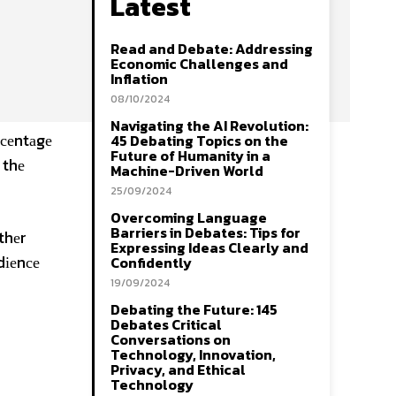
Latest
Read and Debate: Addressing
Economic Challenges and
Inflation
08/10/2024
Navigating the AI Revolution:
rсеntаgе
45 Debating Topics on the
Future of Humanity in a
 thе
Machine-Driven World
25/09/2024
Overcoming Language
Barriers in Debates: Tips for
thеr
Expressing Ideas Clearly and
dіеnсе
Confidently
19/09/2024
Debating the Future: 145
Debates Critical
Conversations on
Technology, Innovation,
Privacy, and Ethical
Technology