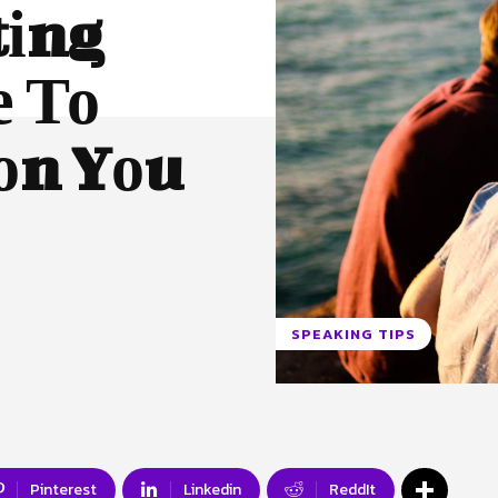
tіng
е То
оn Yоu
SPEAKING TIPS
Pinterest
Linkedin
ReddIt