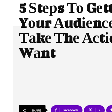
5 Ѕtерs То Gеt
Yоur Аudіеnс
Таkе Тhе Асtі
Wаnt
Facebook
X
SHARE